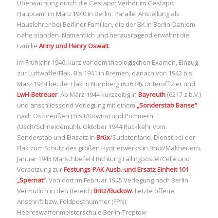
Überwachung durch die Gestapo; Verhör im Gestapo
Hauptamt im März 1940 in Berlin. Parallel Anstellung als
Hauslehrer bei Berliner Familien, die der BK in Berlin-Dahlem
nahe standen. Namentlich und herausragend erwähnt die
Familie
Anny und Henry Oswalt
.
Im Frühjahr 1940, kurz vor dem theologischen Examen, Einzug
zur Luftwaffe/Flak. Bis 1941 in Bremen, danach von 1942 bis
März 1944 bei der Flak in Nürnberg (6./634). Unteroffizier und
LwH-Betreuer
. Ab März 1944 kurzzeitig in
Bayreuth
(6217 z.b.V.)
und anschliessend Verlegung mit einem
„Sonderstab Banse“
nach Ostpreußen (Tilsit/Kowno) und Pommern
(Usch/Schneidemühl). Oktober 1944 Rückkehr vom
Sonderstab und Einsatz in
Brüx
/Sudetenland. Dienst bei der
Flak zum Schutz des großen Hydrierwerks in Brüx/Maltheuern.
Januar 1945 Marschbefehl Richtung Fallingbostel/Celle und
Versetzung zur
Festungs-PAK Ausb.-und Ersatz Einheit 101
„Spernat“
. Von dort im Februar 1945 Verlegung nach Berlin.
Vermutlich in den Bereich
Britz/Buckow
. Letzte offene
Anschrift bzw. Feldpostnummer (FPN):
Heereswaffenmeisterschule Berlin-Treptow