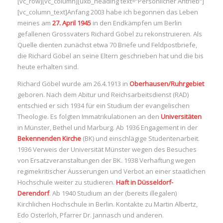
[vc_row][vc_column][uxb_heading text=“Persönlicher Antrieb“]
[vc_column_text]Anfang 2003 habe ich begonnen das Leben
meines am
27. April 1945
in den Endkämpfen um Berlin
gefallenen Grossvaters Richard Göbel zu rekonstruieren. Als
Quelle dienten zunächst etwa 70 Briefe und Feldpostbriefe,
die Richard Göbel an seine Eltern geschrieben hat und die bis
heute erhalten sind.
Richard Göbel wurde am 26.4.1913 in
Oberhausen/Ruhrgebiet
geboren. Nach dem Abitur und Reichsarbeitsdienst (RAD)
entschied er sich 1934 für ein Studium der evangelischen
Theologie. Es folgten Immatrikulationen an den
Universitäten
in Münster, Bethel und Marburg. Ab 1936 Engagement in der
Bekennenden Kirche
(BK) und einschlägige Studentenarbeit.
1936 Verweis der Universität Münster wegen des Besuches
von Ersatzveranstaltungen der BK. 1938 Verhaftung wegen
regimekritischer Äusserungen und Verbot an einer staatlichen
Hochschule weiter zu studieren.
Haft in Düsseldorf-
Derendorf
. Ab 1940 Studium an der (bereits illegalen)
Kirchlichen Hochschule in Berlin. Kontakte zu Martin Albertz,
Edo Osterloh, Pfarrer Dr. Jannasch und anderen.