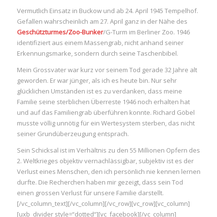
Vermutlich Einsatz in Buckow und ab 24. April 1945 Tempelhof.
Gefallen wahrscheinlich am 27. April ganz in der Nähe des
Geschützturmes/Zoo-Bunker
/G-Turm im Berliner Zoo. 1946
identifiziert aus einem Massengrab, nicht anhand seiner
Erkennungsmarke, sondern durch seine Taschenbibel.
Mein Grossvater war kurz vor seinem Tod gerade 32 Jahre alt
geworden. Er war jünger, als ich es heute bin. Nur sehr
glücklichen Umständen ist es zu verdanken, dass meine
Familie seine sterblichen Überreste 1946 noch erhalten hat
und auf das Familiengrab überführen konnte. Richard Göbel
musste völlig unnötig für ein Wertesystem sterben, das nicht
seiner Grundüberzeugung entsprach.
Sein Schicksal ist im Verhältnis zu den 55 Millionen Opfern des
2. Weltkrieges objektiv vernachlässigbar, subjektiv ist es der
Verlust eines Menschen, den ich persönlich nie kennen lernen
durfte. Die Recherchen haben mir gezeigt, dass sein Tod
einen grossen Verlust für unsere Familie darstellt.
[/vc_column_text][/vc_column][/vc_row][vc_row][vc_column]
[uxb_divider style=“dotted“][vc_facebook][/vc_column]